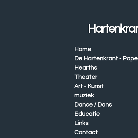
Ga
direct
naar
Hartenkra
de
hoofdinhoud
Home
De Hartenkrant - Pape
Hearths
Theater
Art - Kunst
muziek
Dance / Dans
Educatie
Links
Contact