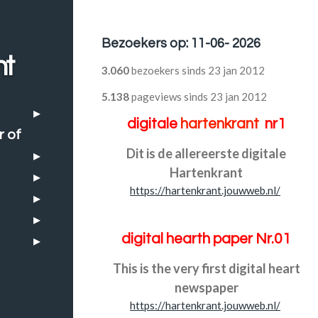
Bezoekers op: 11-06- 2026
nt
3.060
bezoekers sinds 23 jan 2012
5.138
pageviews sinds 23 jan 2012
digitale
hartenkrant
nr1
r of
Dit is de allereerste digitale
Hartenkrant
https://hartenkrant.jouwweb.nl/
digital hearth paper Nr.01
This is the very first digital heart
newspaper
https://hartenkrant.jouwweb.nl/